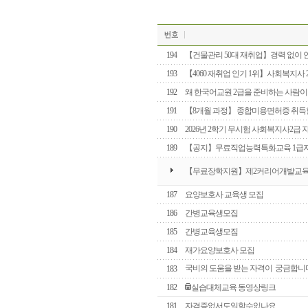
194
【건물관리 50대 재취업】경력 없이
193
【4060 재취업 인기 1위】사회복지사 
192
왜 한국어교원 2급을 준비하는 사람이
191
【8개월 과정】 종합미용면허증 취득할
190
2026년 2학기 무시험 사회복지사2급
189
【공지】무료직업능력특화교육 1급
【무료장학지원】제2커리어개발교
187
요양보호사 교육생 모집
186
간병교육생모집
185
간병교육생모짐
184
재가요양보호사 모집
국비의 도움을 받는 자격이 궁금합니
183
182
실습대체교육 동영상링크
181
자격증없서도일할수잆나요