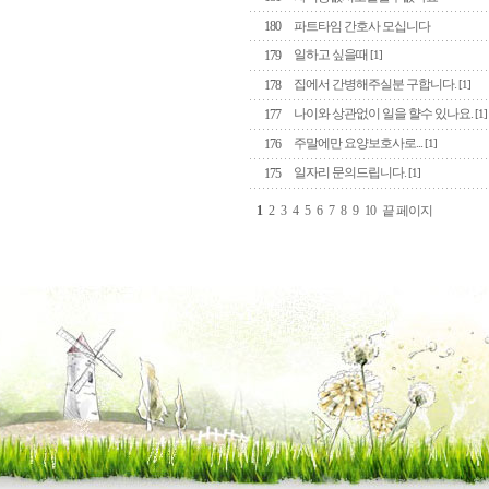
180
파트타임 간호사 모십니다
일하고 싶을때
179
[1]
집에서 간병해주실분 구합니다.
178
[1]
나이와 상관없이 일을 햘수 있나요.
177
[1]
주말에만 요양보호사로...
176
[1]
일자리 문의드립니다.
175
[1]
1
2
3
4
5
6
7
8
9
10
끝 페이지