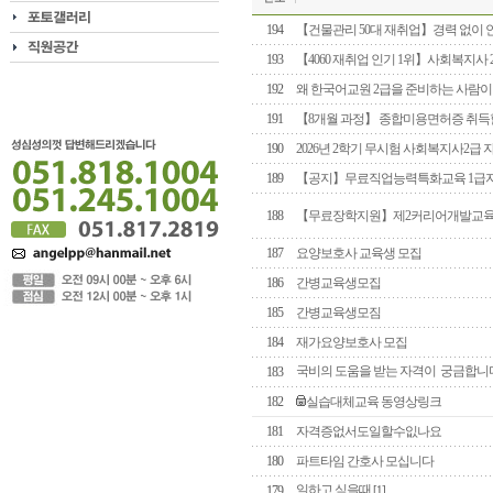
194
【건물관리 50대 재취업】경력 없이
193
【4060 재취업 인기 1위】사회복지사 
192
왜 한국어교원 2급을 준비하는 사람이
191
【8개월 과정】 종합미용면허증 취득할
190
2026년 2학기 무시험 사회복지사2급
189
【공지】무료직업능력특화교육 1급
188
【무료장학지원】제2커리어개발교
187
요양보호사 교육생 모집
186
간병교육생모집
185
간병교육생모짐
184
재가요양보호사 모집
국비의 도움을 받는 자격이 궁금합니
183
182
실습대체교육 동영상링크
181
자격증없서도일할수잆나요
180
파트타임 간호사 모십니다
일하고 싶을때
179
[1]