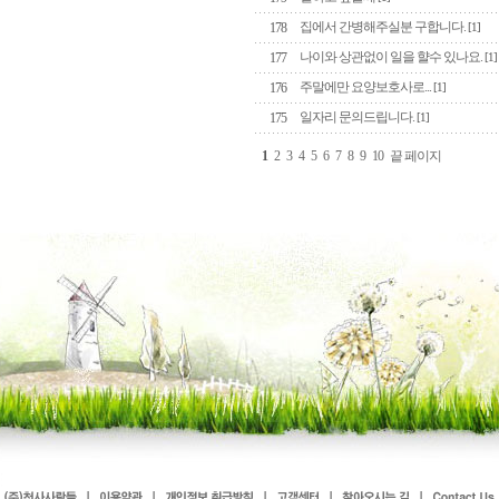
집에서 간병해주실분 구합니다.
178
[1]
나이와 상관없이 일을 햘수 있나요.
177
[1]
주말에만 요양보호사로...
176
[1]
일자리 문의드립니다.
175
[1]
1
2
3
4
5
6
7
8
9
10
끝 페이지