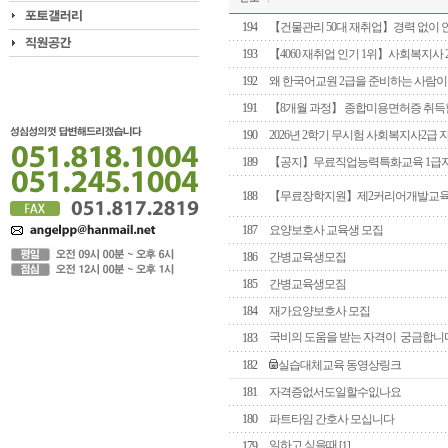
194
【건물관리 50대 재취업】경력 없이
193
【4060 재취업 인기 1위】사회복지사 
192
왜 한국어교원 2급을 준비하는 사람이
191
【8개월 과정】 종합미용면허증 취득할
190
2026년 2학기 무시험 사회복지사2급
189
【공지】무료직업능력특화교육 1급
188
【무료장학지원】제2커리어개발교
187
요양보호사 교육생 모집
186
간병교육생모집
185
간병교육생모짐
184
재가요양보호사 모집
국비의 도움을 받는 자격이 궁금합니
183
182
실습대체교육 동영상링크
181
자격증없서도일할수잆나요
180
파트타임 간호사 모십니다
일하고 싶을때
179
[1]