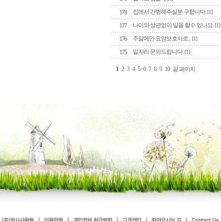
집에서 간병해주실분 구합니다.
178
[1]
나이와 상관없이 일을 햘수 있나요.
177
[1]
주말에만 요양보호사로...
176
[1]
일자리 문의드립니다.
175
[1]
1
2
3
4
5
6
7
8
9
10
끝 페이지