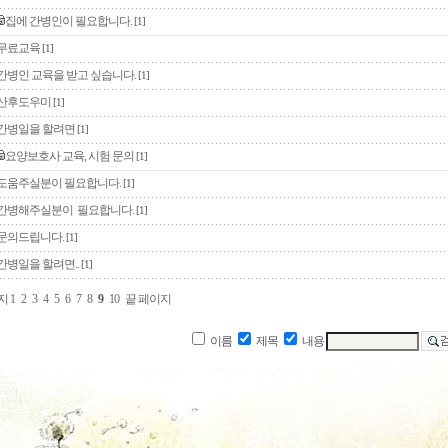
집에 간병인이 필요합니다.
[1]
무료교육
[1]
간병인 교육을 받고 싶습니다.
[1]
산후도우미
[1]
간병일을 할려면
[1]
요양보호사 교육, 시험 문의
[1]
도움주실분이 필요합니다.
[1]
간병해주실분이 필요합니다.
[1]
문의드립니다.
[1]
간병일을 할려면..
[1]
지
1
2
3
4
5
6
7
8
9
10
끝 페이지
이름
제목
내용