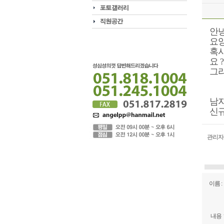
안
요양
혹시
요 ?
그리
남자
신규
관리자
이름 :
내용 