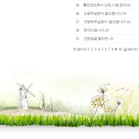
요양보호사 교육, 시험 문의
19
[1]
도움주실분이 필요합니다.
18
[1]
간병해주실분이 필요합니다.
17
[1]
문의드립니다.
16
[1]
간병일을 할려면..
15
[1]
첫 페이지
1
2
3
4
5
6
7
8
9
10
끝 페이지